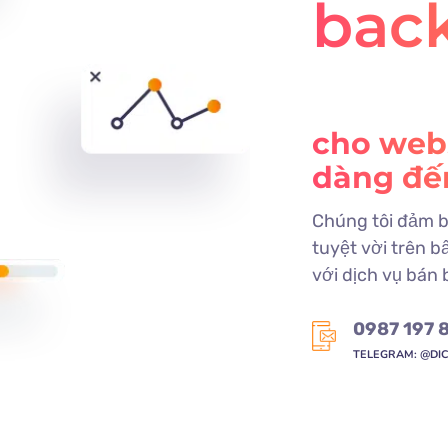
bac
cho webs
dàng đế
Chúng tôi đảm b
tuyệt vời trên b
với dịch vụ bán 
0987 197 
TELEGRAM: @DI