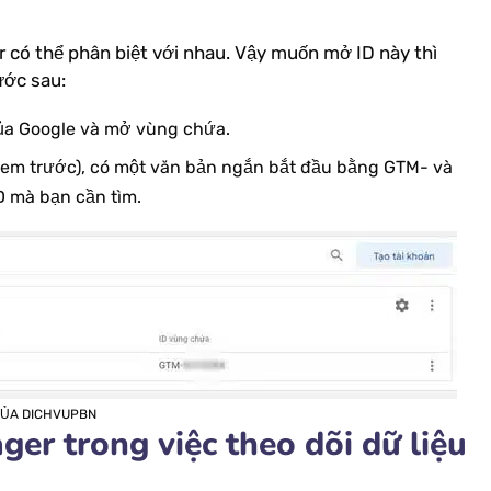
 có thể phân biệt với nhau. Vậy muốn mở ID này thì
ước sau:
của Google và mở vùng chứa.
 Xem trước), có một văn bản ngắn bắt đầu bằng GTM- và
D mà bạn cần tìm.
CỦA DICHVUPBN
ger trong việc theo dõi dữ liệu