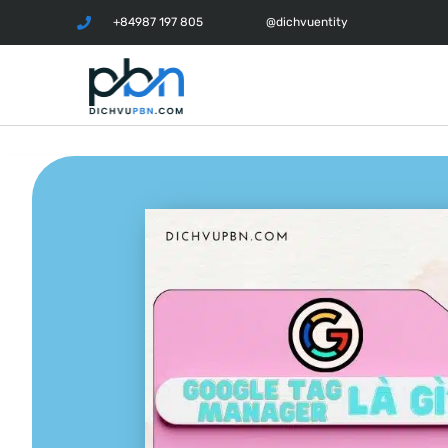
+84987 197 805
@dichvuentity