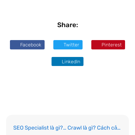
Share:
Facebook
Twitter
Pinterest
LinkedIn
khumod
tiên hiền thư viện
SEO Specialist là gì? Các kỹ năng cần thiết của chuyên gia SEO chính hiệu
Crawl là gì? Cách cải thiện quá trình crawling cho website