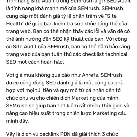
Tính năng Site Audit trong Semrush là gì? SEO Audit
là tính năng khá mạnh mẽ của SEMrush. SEMrush
cung cấp một đánh giá tỷ lệ phần trăm về “Site
Health” để giúp bạn kiểm tra sức khỏe tổng thể của
trang web. Bạn có thể nhận thấy các lỗi và vấn đề có
thể ảnh hưởng đến SEO kỹ thuật của bạn. Với công
cụ Site Audit của SEMrush, bạn có thể đảm bảo rằng
trang web của bạn tuân thủ các checklist technical
SEO một cách hoàn hảo.
Với giá mua không quá cáo như Ahrefs, SEMrush
được cộng đồng SEO đánh giá là một công cụ phù
hợp với mọi túi tiền và quy mô từ cá nhân đến tổ
chức phụ vụ cho chiến dịch Marketing của mình.
SEMrush sẽ giúp bạn tiết kiệm rất nhiều thời gian và
nâng cao hiệu suất trong chiến lược Marketing cảu
mình đấy.
Vậy là dịch vụ backlink PBN đã giải thích 3 chức