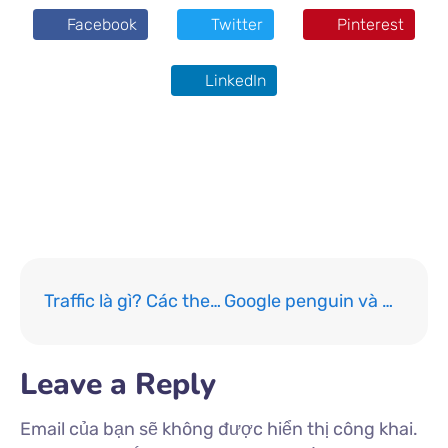
Facebook
Twitter
Pinterest
LinkedIn
khumod
tiên hiền thư viện
Traffic là gì? Các theo dõi và 5 tuyệt chiêu tăng traffic bền vững
Google penguin và những kiến thức cơ bản bạn cần biết
Leave a Reply
Email của bạn sẽ không được hiển thị công khai.