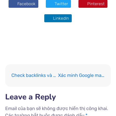
Facebook
Twitter
Pinterest
LinkedIn
khumod
tiên hiền thư viện
Check backlinks và hướng dẫn loại bỏ backlink xấu từ dichvupbn.com
Xác minh Google map – Hướng dẫn tips từ A đến Z từ dichvupbn.com
Leave a Reply
Email của bạn sẽ không được hiển thị công khai.
Các trường bắt buộc được đánh dấu
*